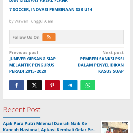
DAN MELEPAS AREAL FLANK
7 SOCCER, INOVASI PEMBINAAN SSB U14
by
Wawan Tunggul Alam
Follow Us On
Post
Previous post
Next post
JUNIVER GIRSANG SIAP
PEMBERI SANKSI PSSI
navigation
MELANTIK PENGURUS
DALAM PENYELIDIKAN
PERADI 2015-2020
KASUS SUAP
Recent Post
Ajak Para Putri Milenial Daerah Naik Ke
Kancah Nasional, Apkasi Kembali Gelar Pe…