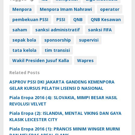
Menpora
Menpora Imam Nahrawi
operator
pembekuan PSSI
PSSI
QNB
QNB Kesawan
saham
sanksi administratif
sanksi FIFA
sepak bola
sponsorship
supervisi
tata kelola
tim transisi
Wakil Presiden Jusuf Kalla
Wapres
Related Posts
ASPROV PSSI DKI JAKARTA GANDENG KEMENPORA
GELAR KURSUS PELATIH LISENSI D NASIONAL
Piala Eropa 2016 (4): SLOVAKIA, MIMPI BESAR HASIL
REVOLUSI VELVET
Piala Eropa (2): ISLANDIA, MENTAL VIKING DAN GAYA
KLASIK LEICESTER CITY
Piala Eropa 2016 (1): PRANCIS MINIM WINGER MURNI