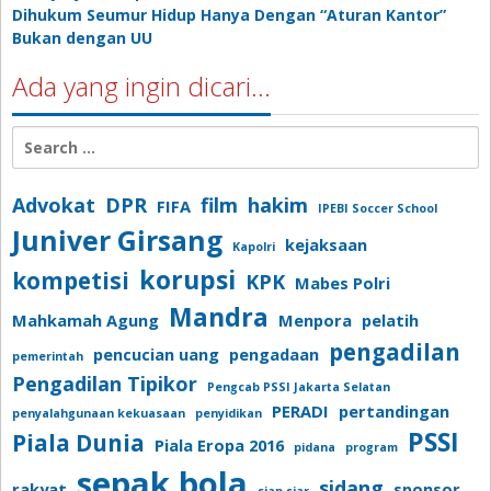
Dihukum Seumur Hidup Hanya Dengan “Aturan Kantor”
Bukan dengan UU
Ada yang ingin dicari…
Search
for:
Advokat
DPR
film
hakim
FIFA
IPEBI Soccer School
Juniver Girsang
kejaksaan
Kapolri
korupsi
kompetisi
KPK
Mabes Polri
Mandra
Mahkamah Agung
Menpora
pelatih
pengadilan
pencucian uang
pengadaan
pemerintah
Pengadilan Tipikor
Pengcab PSSI Jakarta Selatan
PERADI
pertandingan
penyalahgunaan kekuasaan
penyidikan
PSSI
Piala Dunia
Piala Eropa 2016
pidana
program
sepak bola
sidang
rakyat
sponsor
siap siar