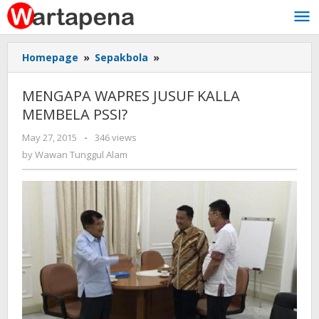
Skip
to
content
Homepage
»
Sepakbola
»
MENGAPA
WAPRES
JUSUF
MENGAPA WAPRES JUSUF KALLA
KALLA
MEMBELA PSSI?
MEMBELA
PSSI?
May 27, 2015
by
-
346 views
Wawan
by
Wawan Tunggul Alam
Tunggul
Alam