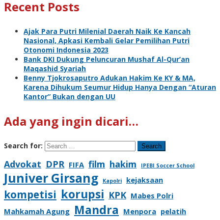
Recent Posts
Ajak Para Putri Milenial Daerah Naik Ke Kancah
Nasional, Apkasi Kembali Gelar Pemilihan Putri
Otonomi Indonesia 2023
Bank DKI Dukung Peluncuran Mushaf Al-Qur’an
Maqashid Syariah
Benny Tjokrosaputro Adukan Hakim Ke KY & MA,
Karena Dihukum Seumur Hidup Hanya Dengan “Aturan
Kantor” Bukan dengan UU
Ada yang ingin dicari…
Search for:
Advokat
DPR
film
hakim
FIFA
IPEBI Soccer School
Juniver Girsang
kejaksaan
Kapolri
korupsi
kompetisi
KPK
Mabes Polri
Mandra
Mahkamah Agung
Menpora
pelatih