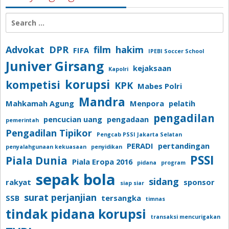
Search
for:
Advokat
DPR
film
hakim
FIFA
IPEBI Soccer School
Juniver Girsang
kejaksaan
Kapolri
korupsi
kompetisi
KPK
Mabes Polri
Mandra
Mahkamah Agung
Menpora
pelatih
pengadilan
pencucian uang
pengadaan
pemerintah
Pengadilan Tipikor
Pengcab PSSI Jakarta Selatan
PERADI
pertandingan
penyalahgunaan kekuasaan
penyidikan
PSSI
Piala Dunia
Piala Eropa 2016
pidana
program
sepak bola
sidang
rakyat
sponsor
siap siar
surat perjanjian
SSB
tersangka
timnas
tindak pidana korupsi
transaksi mencurigakan