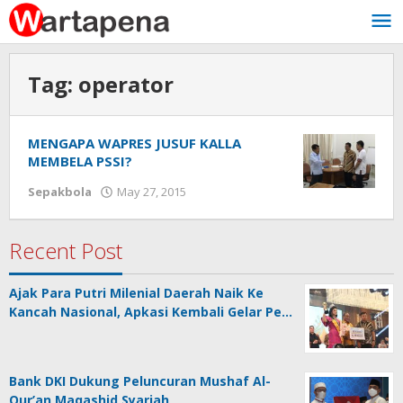
Skip
to
content
Tag:
operator
MENGAPA WAPRES JUSUF KALLA
MEMBELA PSSI?
Sepakbola
May 27, 2015
by
Wawan
Tunggul
Alam
Recent Post
Ajak Para Putri Milenial Daerah Naik Ke
Kancah Nasional, Apkasi Kembali Gelar Pe…
Bank DKI Dukung Peluncuran Mushaf Al-
Qur’an Maqashid Syariah