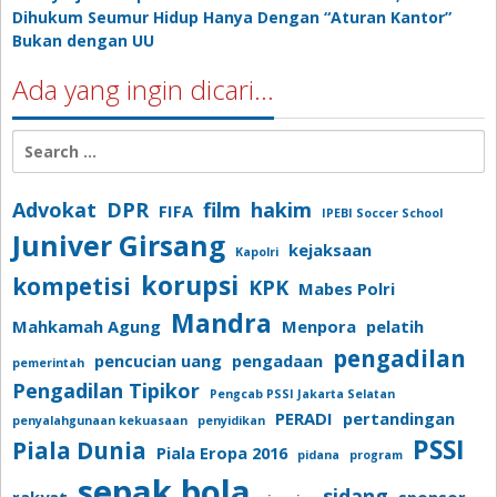
Dihukum Seumur Hidup Hanya Dengan “Aturan Kantor”
Bukan dengan UU
Ada yang ingin dicari…
Search
for:
Advokat
DPR
film
hakim
FIFA
IPEBI Soccer School
Juniver Girsang
kejaksaan
Kapolri
korupsi
kompetisi
KPK
Mabes Polri
Mandra
Mahkamah Agung
Menpora
pelatih
pengadilan
pencucian uang
pengadaan
pemerintah
Pengadilan Tipikor
Pengcab PSSI Jakarta Selatan
PERADI
pertandingan
penyalahgunaan kekuasaan
penyidikan
PSSI
Piala Dunia
Piala Eropa 2016
pidana
program
sepak bola
sidang