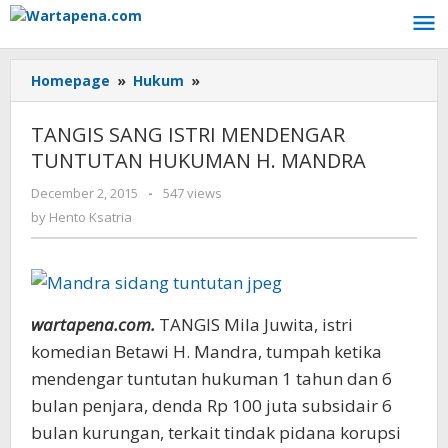
Skip
to
content
Homepage
»
Hukum
»
TANGIS
SANG
ISTRI
TANGIS SANG ISTRI MENDENGAR
MENDENGAR
TUNTUTAN HUKUMAN H. MANDRA
TUNTUTAN
HUKUMAN
December 2, 2015
by
-
547 views
H.
Hento
by
Hento Ksatria
MANDRA
Ksatria
wartapena.com.
TANGIS Mila Juwita, istri
komedian Betawi H. Mandra, tumpah ketika
mendengar tuntutan hukuman 1 tahun dan 6
bulan penjara, denda Rp 100 juta subsidair 6
bulan kurungan, terkait tindak pidana korupsi