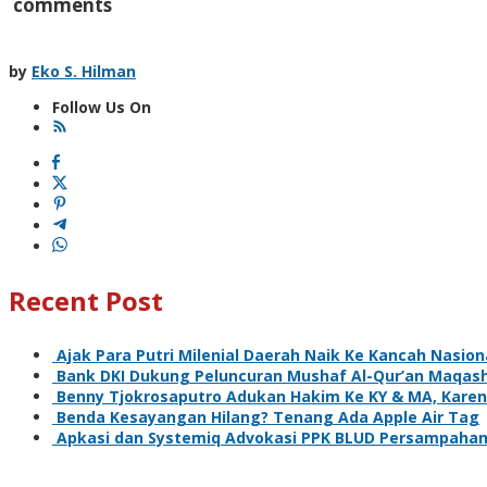
comments
by
Eko S. Hilman
Follow Us On
Recent Post
Ajak Para Putri Milenial Daerah Naik Ke Kancah Nasion
Bank DKI Dukung Peluncuran Mushaf Al-Qur’an Maqash
Benny Tjokrosaputro Adukan Hakim Ke KY & MA, Kare
Benda Kesayangan Hilang? Tenang Ada Apple Air Tag
Apkasi dan Systemiq Advokasi PPK BLUD Persampahan