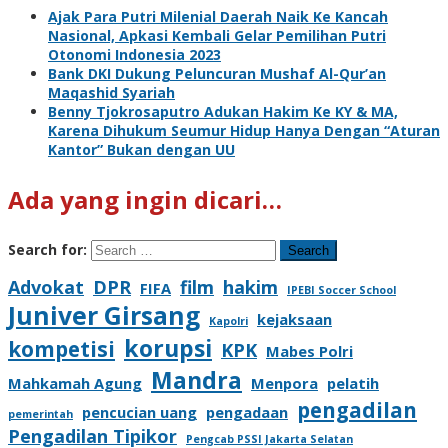
Ajak Para Putri Milenial Daerah Naik Ke Kancah
Nasional, Apkasi Kembali Gelar Pemilihan Putri
Otonomi Indonesia 2023
Bank DKI Dukung Peluncuran Mushaf Al-Qur’an
Maqashid Syariah
Benny Tjokrosaputro Adukan Hakim Ke KY & MA,
Karena Dihukum Seumur Hidup Hanya Dengan “Aturan
Kantor” Bukan dengan UU
Ada yang ingin dicari…
Search for:
Advokat
DPR
film
hakim
FIFA
IPEBI Soccer School
Juniver Girsang
kejaksaan
Kapolri
korupsi
kompetisi
KPK
Mabes Polri
Mandra
Mahkamah Agung
Menpora
pelatih
pengadilan
pencucian uang
pengadaan
pemerintah
Pengadilan Tipikor
Pengcab PSSI Jakarta Selatan