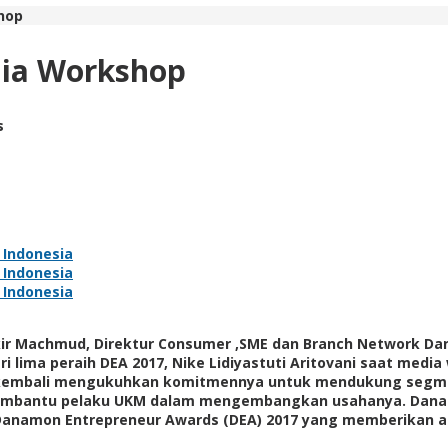
hop
ia Workshop
s
Zakir Machmud, Direktur Consumer ,SME dan Branch Network D
ari lima peraih DEA 2017, Nike Lidiyastuti Aritovani saat med
k kembali mengukuhkan komitmennya untuk mendukung segmen
membantu pelaku UKM dalam mengembangkan usahanya. Da
i Danamon Entrepreneur Awards (DEA) 2017 yang memberikan a