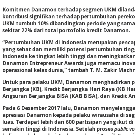
Komitmen Danamon terhadap segmen UKM dilandasi
kontribusi signifikan terhadap pertumbuhan perek
UKM tumbuh 10% dibandingkan periode yang sama tah
sekitar 22% dari total portofolio kredit Danamon.
“Pertumbuhan UKM di Indonesia merupakan penc
yang sehat dan memiliki potensi pertumbuhan ting
Indonesia ke tingkat lebih tinggi dan meningkatka
Danamon Entrepreneur Awards juga memacu inovasi
operasional kelas dunia,” tambah T. M. Zakir Mach
Untuk para pelaku UKM, Danamon menghadirkan pro
Berjangka (KB), Kredit Berjangka Hari Raya (KB Ha
Angsuran Berjangka BISA (KAB BISA), dan Kredit An
Pada 6 Desember 2017 lalu, Danamon menyelengga
apresiasi Danamon kepada pelaku wirausaha di se
luas. Terdapat lebih dari 600 partisipan yang ikut
semakin tinggi di Indonesia. Setelah proses
public v