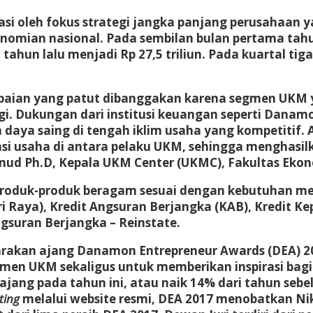
 oleh fokus strategi jangka panjang perusahaan 
onomian nasional. Pada sembilan bulan pertama tah
un lalu menjadi Rp 27,5 triliun. Pada kuartal tig
apaian yang patut dibanggakan karena segmen UK
gi. Dukungan dari institusi keuangan seperti Dana
n daya saing di tengah iklim usaha yang kompetitif
 usaha di antara pelaku UKM, sehingga menghasilk
mud Ph.D, Kepala UKM Center (UKMC), Fakultas Ekono
duk-produk beragam sesuai dengan kebutuhan merek
ri Raya), Kredit Angsuran Berjangka (KAB), Kredit K
gsuran Berjangka – Reinstate.
rakan ajang Danamon Entrepreneur Awards (DEA) 2
gmen UKM sekaligus untuk memberikan inspirasi bag
 di ajang pada tahun ini, atau naik 14% dari tahun 
oting
melalui website resmi, DEA 2017 menobatkan Nik