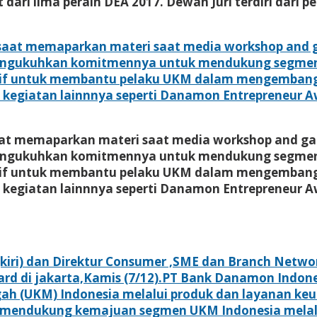
 dari lima peraih DEA 2017. Dewan Juri terdiri dari 
at memaparkan materi saat media workshop and gat
mengukuhkan komitmennya untuk mendukung segmen 
nsif untuk membantu pelaku UKM dalam mengemba
kegiatan lainnnya seperti Danamon Entrepreneur A