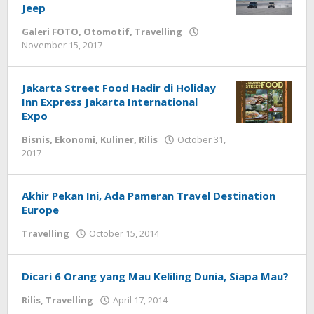
Jeep
Galeri FOTO
,
Otomotif
,
Travelling
November 15, 2017
by
Eko
S.
Hilman
Jakarta Street Food Hadir di Holiday
Inn Express Jakarta International
Expo
Bisnis
,
Ekonomi
,
Kuliner
,
Rilis
October 31,
2017
by
Eko
S.
Hilman
Akhir Pekan Ini, Ada Pameran Travel Destination
Europe
Travelling
October 15, 2014
by
Nurul
As
Dicari 6 Orang yang Mau Keliling Dunia, Siapa Mau?
Rilis
,
Travelling
April 17, 2014
by
Nurul