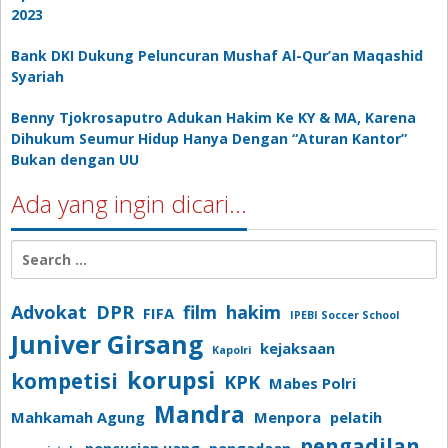
2023
Bank DKI Dukung Peluncuran Mushaf Al-Qur’an Maqashid
Syariah
Benny Tjokrosaputro Adukan Hakim Ke KY & MA, Karena
Dihukum Seumur Hidup Hanya Dengan “Aturan Kantor”
Bukan dengan UU
Ada yang ingin dicari…
Search
for:
Advokat
DPR
film
hakim
FIFA
IPEBI Soccer School
Juniver Girsang
kejaksaan
Kapolri
korupsi
kompetisi
KPK
Mabes Polri
Mandra
Mahkamah Agung
Menpora
pelatih
pengadilan