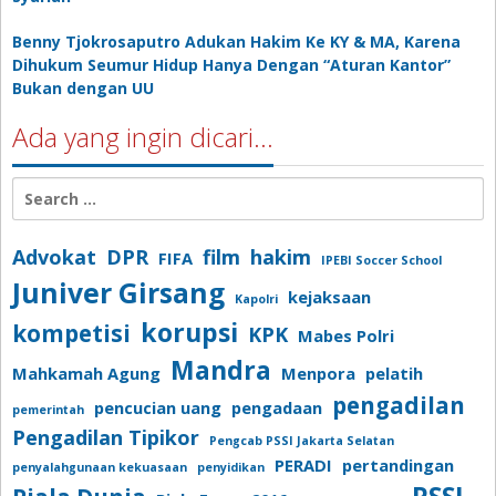
Benny Tjokrosaputro Adukan Hakim Ke KY & MA, Karena
Dihukum Seumur Hidup Hanya Dengan “Aturan Kantor”
Bukan dengan UU
Ada yang ingin dicari…
Search
for:
Advokat
DPR
film
hakim
FIFA
IPEBI Soccer School
Juniver Girsang
kejaksaan
Kapolri
korupsi
kompetisi
KPK
Mabes Polri
Mandra
Mahkamah Agung
Menpora
pelatih
pengadilan
pencucian uang
pengadaan
pemerintah
Pengadilan Tipikor
Pengcab PSSI Jakarta Selatan
PERADI
pertandingan
penyalahgunaan kekuasaan
penyidikan