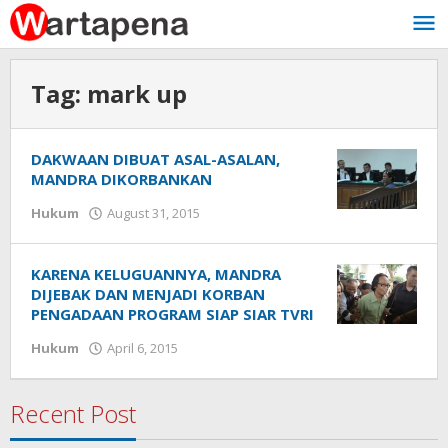
Skip
to
content
Tag:
mark up
DAKWAAN DIBUAT ASAL-ASALAN,
MANDRA DIKORBANKAN
Hukum
August 31, 2015
by
Hento
Ksatria
KARENA KELUGUANNYA, MANDRA
DIJEBAK DAN MENJADI KORBAN
PENGADAAN PROGRAM SIAP SIAR TVRI
Hukum
April 6, 2015
by
Hento
Ksatria
Recent Post