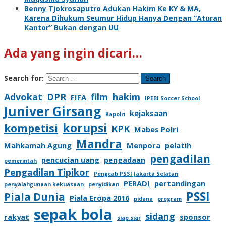
Benny Tjokrosaputro Adukan Hakim Ke KY & MA,
Karena Dihukum Seumur Hidup Hanya Dengan “Aturan
Kantor” Bukan dengan UU
Ada yang ingin dicari…
Search for:
Advokat
DPR
film
hakim
FIFA
IPEBI Soccer School
Juniver Girsang
kejaksaan
Kapolri
korupsi
kompetisi
KPK
Mabes Polri
Mandra
Mahkamah Agung
Menpora
pelatih
pengadilan
pencucian uang
pengadaan
pemerintah
Pengadilan Tipikor
Pengcab PSSI Jakarta Selatan
PERADI
pertandingan
penyalahgunaan kekuasaan
penyidikan
PSSI
Piala Dunia
Piala Eropa 2016
pidana
program
sepak bola
sidang
rakyat
sponsor
siap siar