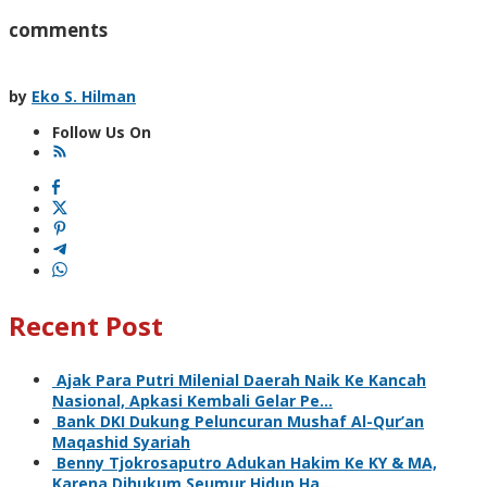
comments
by
Eko S. Hilman
Follow Us On
Recent Post
Ajak Para Putri Milenial Daerah Naik Ke Kancah
Nasional, Apkasi Kembali Gelar Pe…
Bank DKI Dukung Peluncuran Mushaf Al-Qur’an
Maqashid Syariah
Benny Tjokrosaputro Adukan Hakim Ke KY & MA,
Karena Dihukum Seumur Hidup Ha…