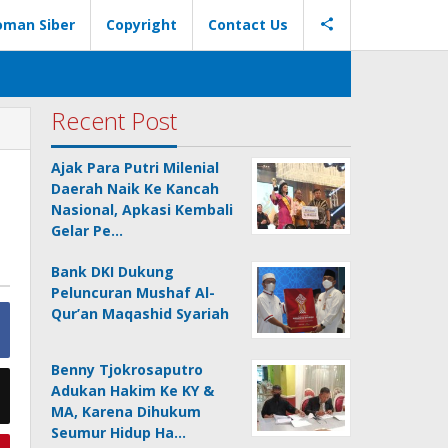
oman Siber
Copyright
Contact Us
Recent Post
Ajak Para Putri Milenial
Daerah Naik Ke Kancah
Nasional, Apkasi Kembali
Gelar Pe…
Bank DKI Dukung
Peluncuran Mushaf Al-
Qur’an Maqashid Syariah
Benny Tjokrosaputro
Adukan Hakim Ke KY &
MA, Karena Dihukum
Seumur Hidup Ha…