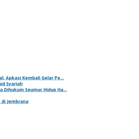
al, Apkasi Kembali Gelar Pe…
id Syariah
na Dihukum Seumur Hidup Ha…
 di Jembrana