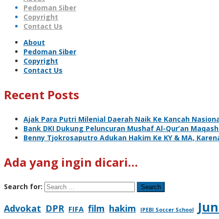
Pedoman Siber
Copyright
Contact Us
About
Pedoman Siber
Copyright
Contact Us
Recent Posts
Ajak Para Putri Milenial Daerah Naik Ke Kancah Nasiona
Bank DKI Dukung Peluncuran Mushaf Al-Qur’an Maqashi
Benny Tjokrosaputro Adukan Hakim Ke KY & MA, Kare
Ada yang ingin dicari…
Search for:
Jun
Advokat
DPR
film
hakim
FIFA
IPEBI Soccer School