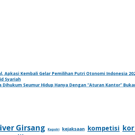
l, Apkasi Kembali Gelar Pemilihan Putri Otonomi Indonesia 20
d Syariah
na Dihukum Seumur Hidup Hanya Dengan “Aturan Kantor” Buk
iver Girsang
kor
kompetisi
kejaksaan
Kapolri