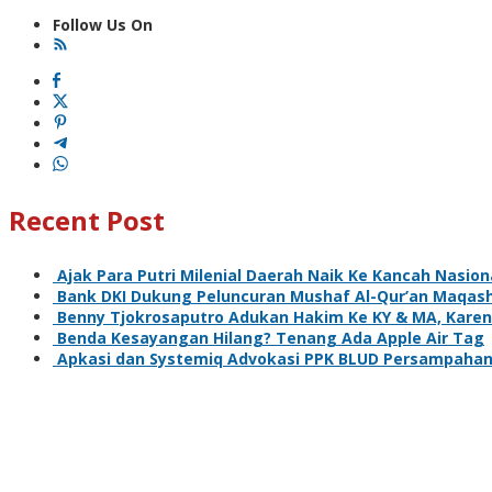
Follow Us On
Recent Post
Ajak Para Putri Milenial Daerah Naik Ke Kancah Nasion
Bank DKI Dukung Peluncuran Mushaf Al-Qur’an Maqash
Benny Tjokrosaputro Adukan Hakim Ke KY & MA, Kare
Benda Kesayangan Hilang? Tenang Ada Apple Air Tag
Apkasi dan Systemiq Advokasi PPK BLUD Persampahan