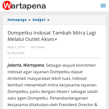
Skip
to
content
Homepage
»
Gadget
»
Dompetku
Indosat
Tambah
Dompetku Indosat Tambah Mitra Lagi
Mitra
Melalui Outlet Akses+
Lagi
Melalui
May 2, 2014
by
-
267 views
Outlet
Nurul
by
Nurul As
Akses+
As
Jakarta, Wartapena.
Sebagai wujud komitmen
Indosat agar layanan Dompetku dapat
dinikmati masyarakat lebih luas, Indosat
kembali menambah mitra kerjasama layanan
Dompetku, yaitu dengan Akses+ sebagai salah
satu agen Dompetku. Penandantanganan
kerjasama dilakukan oleh President Director &