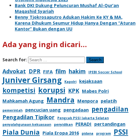
Bank DKI Dukung Peluncuran Mushaf Al-Qur’an
Maqashid Syariah
Benny Tjokrosaputro Adukan Hakim Ke KY & MA,
Karena Dihukum Seumur Hidup Hanya Dengan “Aturan
Kantor” Bukan dengan UU
Ada yang ingin dicari…
Search for:
Advokat
DPR
film
hakim
FIFA
IPEBI Soccer School
Juniver Girsang
kejaksaan
Kapolri
korupsi
kompetisi
KPK
Mabes Polri
Mandra
Mahkamah Agung
Menpora
pelatih
pengadilan
pencucian uang
pengadaan
pemerintah
Pengadilan Tipikor
Pengcab PSSI Jakarta Selatan
PERADI
pertandingan
penyalahgunaan kekuasaan
penyidikan
PSSI
Piala Dunia
Piala Eropa 2016
pidana
program