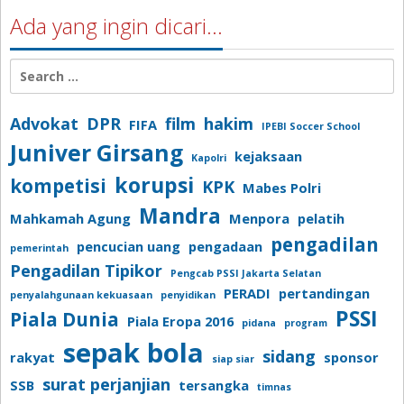
Ada yang ingin dicari…
Search
for:
Advokat
DPR
film
hakim
FIFA
IPEBI Soccer School
Juniver Girsang
kejaksaan
Kapolri
korupsi
kompetisi
KPK
Mabes Polri
Mandra
Mahkamah Agung
Menpora
pelatih
pengadilan
pencucian uang
pengadaan
pemerintah
Pengadilan Tipikor
Pengcab PSSI Jakarta Selatan
PERADI
pertandingan
penyalahgunaan kekuasaan
penyidikan
PSSI
Piala Dunia
Piala Eropa 2016
pidana
program
sepak bola
sidang
rakyat
sponsor
siap siar
surat perjanjian
SSB
tersangka
timnas