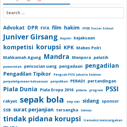
Search
for:
Advokat
DPR
film
hakim
FIFA
IPEBI Soccer School
Juniver Girsang
kejaksaan
Kapolri
korupsi
kompetisi
KPK
Mabes Polri
Mandra
Mahkamah Agung
Menpora
pelatih
pengadilan
pencucian uang
pengadaan
pemerintah
Pengadilan Tipikor
Pengcab PSSI Jakarta Selatan
PERADI
pertandingan
penyalahgunaan kekuasaan
penyidikan
PSSI
Piala Dunia
Piala Eropa 2016
pidana
program
sepak bola
sidang
rakyat
sponsor
siap siar
surat perjanjian
SSB
tersangka
timnas
tindak pidana korupsi
transaksi mencurigakan