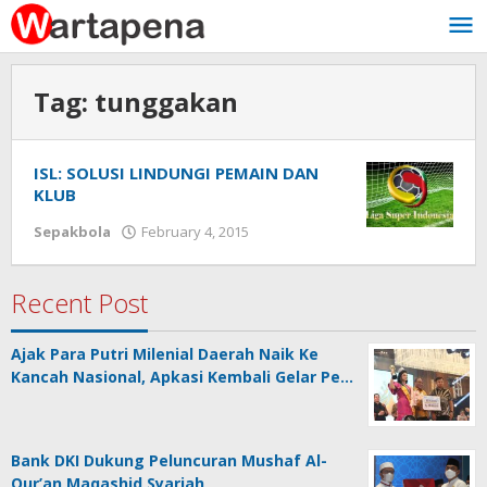
Skip
to
content
Tag:
tunggakan
ISL: SOLUSI LINDUNGI PEMAIN DAN
KLUB
Sepakbola
February 4, 2015
by
Wawan
Tunggul
Alam
Recent Post
Ajak Para Putri Milenial Daerah Naik Ke
Kancah Nasional, Apkasi Kembali Gelar Pe…
Bank DKI Dukung Peluncuran Mushaf Al-
Qur’an Maqashid Syariah