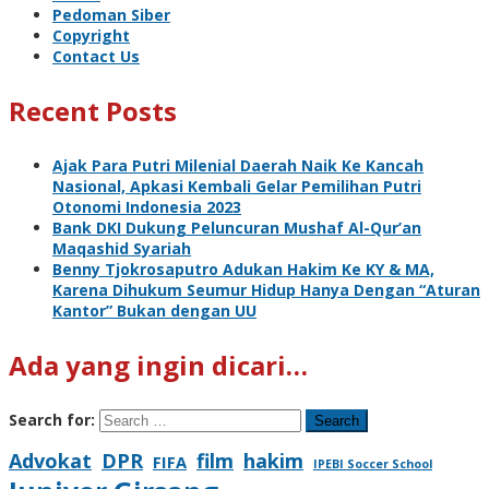
Pedoman Siber
Copyright
Contact Us
Recent Posts
Ajak Para Putri Milenial Daerah Naik Ke Kancah
Nasional, Apkasi Kembali Gelar Pemilihan Putri
Otonomi Indonesia 2023
Bank DKI Dukung Peluncuran Mushaf Al-Qur’an
Maqashid Syariah
Benny Tjokrosaputro Adukan Hakim Ke KY & MA,
Karena Dihukum Seumur Hidup Hanya Dengan “Aturan
Kantor” Bukan dengan UU
Ada yang ingin dicari…
Search for:
Advokat
DPR
film
hakim
FIFA
IPEBI Soccer School