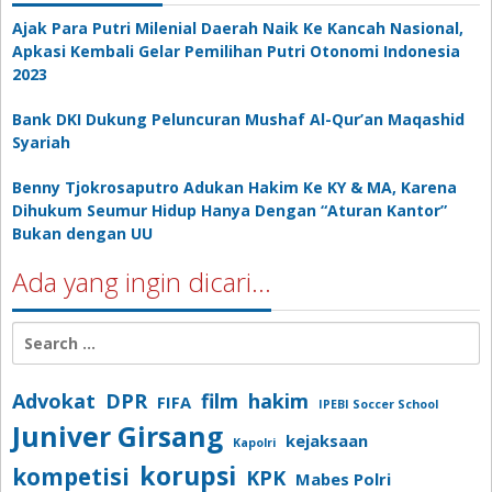
Ajak Para Putri Milenial Daerah Naik Ke Kancah Nasional,
Apkasi Kembali Gelar Pemilihan Putri Otonomi Indonesia
2023
Bank DKI Dukung Peluncuran Mushaf Al-Qur’an Maqashid
Syariah
Benny Tjokrosaputro Adukan Hakim Ke KY & MA, Karena
Dihukum Seumur Hidup Hanya Dengan “Aturan Kantor”
Bukan dengan UU
Ada yang ingin dicari…
Search
for:
Advokat
DPR
film
hakim
FIFA
IPEBI Soccer School
Juniver Girsang
kejaksaan
Kapolri
korupsi
kompetisi
KPK
Mabes Polri