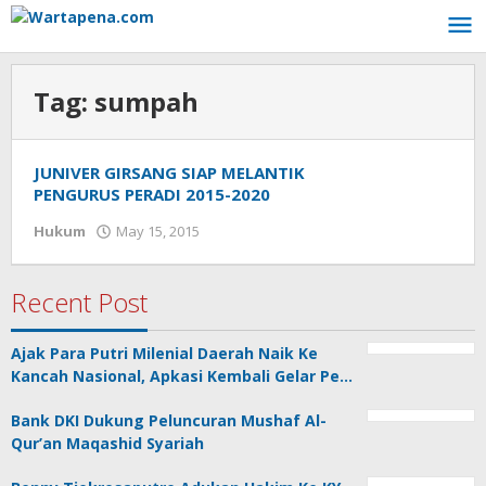
Skip
to
content
Tag:
sumpah
JUNIVER GIRSANG SIAP MELANTIK
PENGURUS PERADI 2015-2020
Hukum
May 15, 2015
by
Hento
Ksatria
Recent Post
Ajak Para Putri Milenial Daerah Naik Ke
Kancah Nasional, Apkasi Kembali Gelar Pe…
Bank DKI Dukung Peluncuran Mushaf Al-
Qur’an Maqashid Syariah