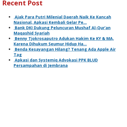
Recent Post
Ajak Para Putri Milenial Daerah Naik Ke Kancah
Nasional, Apkasi Kembali Gelar Pe…
Bank DKI Dukung Peluncuran Mushaf Al-Qur’an
Maqashid Syariah
Benny Tjokrosaputro Adukan Hakim Ke KY & MA,
Karena Dihukum Seumur Hidup Ha…
Benda Kesayangan Hilang? Tenang Ada Apple Air
Tag
Apkasi dan Systemiq Advokasi PPK BLUD
Persampahan di Jembrana