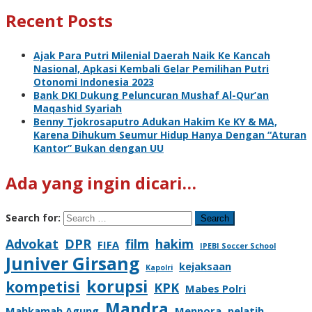
Recent Posts
Ajak Para Putri Milenial Daerah Naik Ke Kancah
Nasional, Apkasi Kembali Gelar Pemilihan Putri
Otonomi Indonesia 2023
Bank DKI Dukung Peluncuran Mushaf Al-Qur’an
Maqashid Syariah
Benny Tjokrosaputro Adukan Hakim Ke KY & MA,
Karena Dihukum Seumur Hidup Hanya Dengan “Aturan
Kantor” Bukan dengan UU
Ada yang ingin dicari…
Search for:
Advokat
DPR
film
hakim
FIFA
IPEBI Soccer School
Juniver Girsang
kejaksaan
Kapolri
korupsi
kompetisi
KPK
Mabes Polri
Mandra
Mahkamah Agung
Menpora
pelatih