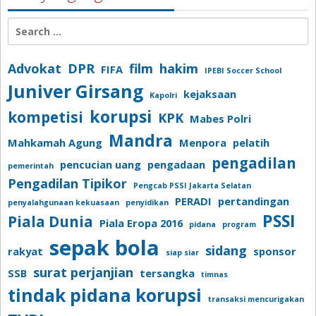
Search
for:
Advokat
DPR
film
hakim
FIFA
IPEBI Soccer School
Juniver Girsang
kejaksaan
Kapolri
korupsi
kompetisi
KPK
Mabes Polri
Mandra
Mahkamah Agung
Menpora
pelatih
pengadilan
pencucian uang
pengadaan
pemerintah
Pengadilan Tipikor
Pengcab PSSI Jakarta Selatan
PERADI
pertandingan
penyalahgunaan kekuasaan
penyidikan
PSSI
Piala Dunia
Piala Eropa 2016
pidana
program
sepak bola
sidang
rakyat
sponsor
siap siar
surat perjanjian
SSB
tersangka
timnas
tindak pidana korupsi
transaksi mencurigakan