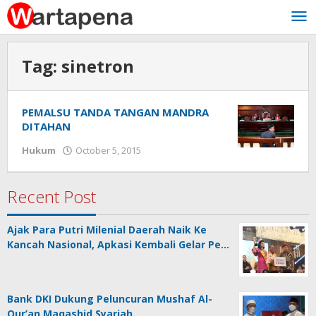
Skip
to
content
Tag:
sinetron
PEMALSU TANDA TANGAN MANDRA
DITAHAN
Hukum
October 5, 2015
by
Hento
Ksatria
Recent Post
Ajak Para Putri Milenial Daerah Naik Ke
Kancah Nasional, Apkasi Kembali Gelar Pe…
Bank DKI Dukung Peluncuran Mushaf Al-
Qur’an Maqashid Syariah