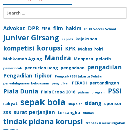
Search
for:
Advokat
DPR
film
hakim
FIFA
IPEBI Soccer School
Juniver Girsang
kejaksaan
Kapolri
korupsi
kompetisi
KPK
Mabes Polri
Mandra
Mahkamah Agung
Menpora
pelatih
pengadilan
pencucian uang
pengadaan
pemerintah
Pengadilan Tipikor
Pengcab PSSI Jakarta Selatan
PERADI
pertandingan
penyalahgunaan kekuasaan
penyidikan
PSSI
Piala Dunia
Piala Eropa 2016
pidana
program
sepak bola
sidang
rakyat
sponsor
siap siar
surat perjanjian
SSB
tersangka
timnas
tindak pidana korupsi
transaksi mencurigakan