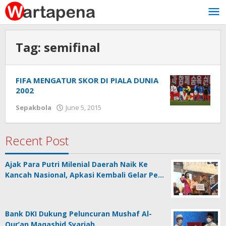
Skip
to
content
Tag:
semifinal
FIFA MENGATUR SKOR DI PIALA DUNIA
2002
Sepakbola
June 5, 2015
by
Wawan
Tunggul
Alam
Recent Post
Ajak Para Putri Milenial Daerah Naik Ke
Kancah Nasional, Apkasi Kembali Gelar Pe…
Bank DKI Dukung Peluncuran Mushaf Al-
Qur’an Maqashid Syariah