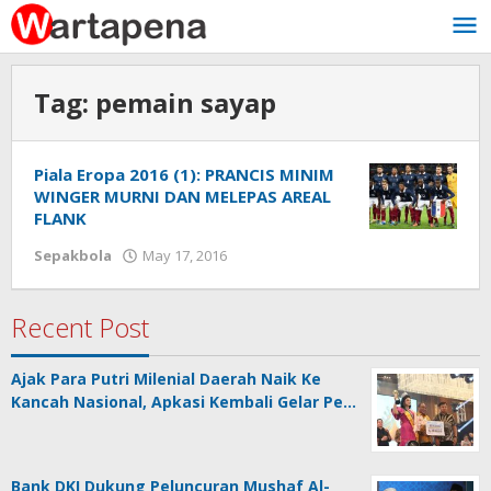
Skip
to
content
Tag:
pemain sayap
Piala Eropa 2016 (1): PRANCIS MINIM
WINGER MURNI DAN MELEPAS AREAL
FLANK
Sepakbola
May 17, 2016
by
Wawan
Tunggul
Alam
Recent Post
Ajak Para Putri Milenial Daerah Naik Ke
Kancah Nasional, Apkasi Kembali Gelar Pe…
Bank DKI Dukung Peluncuran Mushaf Al-