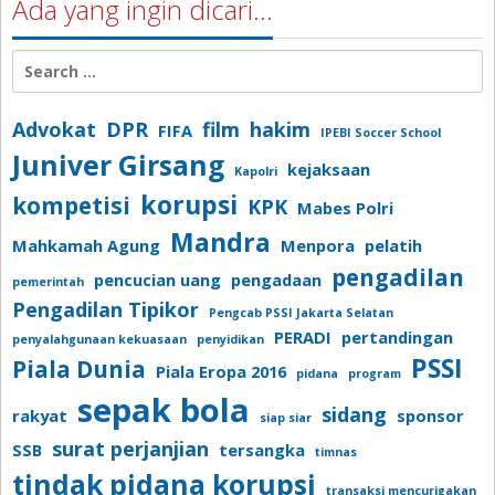
Ada yang ingin dicari…
Search
for:
Advokat
DPR
film
hakim
FIFA
IPEBI Soccer School
Juniver Girsang
kejaksaan
Kapolri
korupsi
kompetisi
KPK
Mabes Polri
Mandra
Mahkamah Agung
Menpora
pelatih
pengadilan
pencucian uang
pengadaan
pemerintah
Pengadilan Tipikor
Pengcab PSSI Jakarta Selatan
PERADI
pertandingan
penyalahgunaan kekuasaan
penyidikan
PSSI
Piala Dunia
Piala Eropa 2016
pidana
program
sepak bola
sidang
rakyat
sponsor
siap siar
surat perjanjian
SSB
tersangka
timnas
tindak pidana korupsi
transaksi mencurigakan