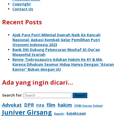
Copyright
Contact Us
Recent Posts
Ajak Para Putri Milenial Daerah Naik Ke Kancah
Nasional, Apkasi Kembali Gelar Pemilihan Putri
Otonomi Indonesia 2023
Bank DKI Dukung Peluncuran Mushaf Al-Qur’an
Maqashid Syariah
Benny Tjokrosaputro Adukan Hakim Ke KY & MA,
Karena Dihukum Seumur Hidup Hanya Dengan “Aturan
Kantor” Bukan dengan UU
Ada yang ingin dicari…
Search for:
Advokat
DPR
film
hakim
FIFA
IPEBI Soccer School
Juniver Girsang
kejaksaan
Kapolri