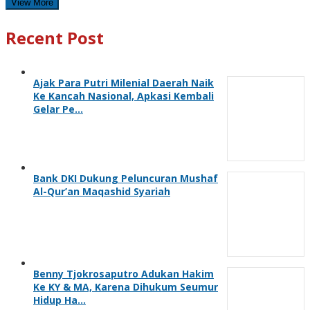
View More
Recent Post
Ajak Para Putri Milenial Daerah Naik
Ke Kancah Nasional, Apkasi Kembali
Gelar Pe…
Bank DKI Dukung Peluncuran Mushaf
Al-Qur’an Maqashid Syariah
Benny Tjokrosaputro Adukan Hakim
Ke KY & MA, Karena Dihukum Seumur
Hidup Ha…