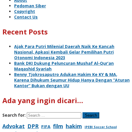
About
Pedoman Siber
Copyright
Contact Us
Recent Posts
Ajak Para Putri Milenial Daerah Naik Ke Kancah
Nasional, Apkasi Kembali Gelar Pemilihan Putri
Otonomi Indonesia 2023
Bank DKI Dukung Peluncuran Mushaf Al-Qur’an
Maqashid Syariah
Benny Tjokrosaputro Adukan Hakim Ke KY & MA,
Karena Dihukum Seumur Hidup Hanya Dengan “Aturan
Kantor” Bukan dengan UU
Ada yang ingin dicari…
Search for:
Advokat
DPR
film
hakim
FIFA
IPEBI Soccer School