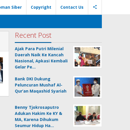
oman Siber
Copyright
Contact Us
Recent Post
Ajak Para Putri Milenial
Daerah Naik Ke Kancah
Nasional, Apkasi Kembali
Gelar Pe…
Bank DKI Dukung
Peluncuran Mushaf Al-
Qur’an Maqashid Syariah
Benny Tjokrosaputro
Adukan Hakim Ke KY &
MA, Karena Dihukum
Seumur Hidup Ha…