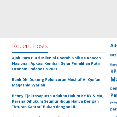
Recent Posts
Ad
IPEB
Ajak Para Putri Milenial Daerah Naik Ke Kancah
Nasional, Apkasi Kembali Gelar Pemilihan Putri
Kapo
Otonomi Indonesia 2023
KP
M
Bank DKI Dukung Peluncuran Mushaf Al-Qur’an
Maqashid Syariah
pen
Pe
Benny Tjokrosaputro Adukan Hakim Ke KY & MA,
Karena Dihukum Seumur Hidup Hanya Dengan
pen
“Aturan Kantor” Bukan dengan UU
per