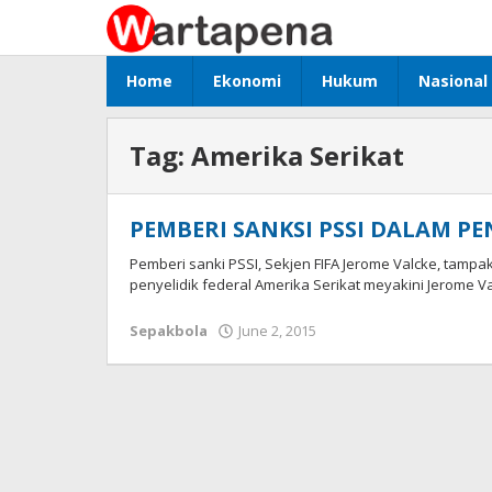
Skip
to
content
Home
Ekonomi
Hukum
Nasional
Tag:
Amerika Serikat
PEMBERI SANKSI PSSI DALAM PE
Pemberi sanki PSSI, Sekjen FIFA Jerome Valcke, tamp
penyelidik federal Amerika Serikat meyakini Jerome Va
Sepakbola
June 2, 2015
by
Wawan
Tunggul
Alam