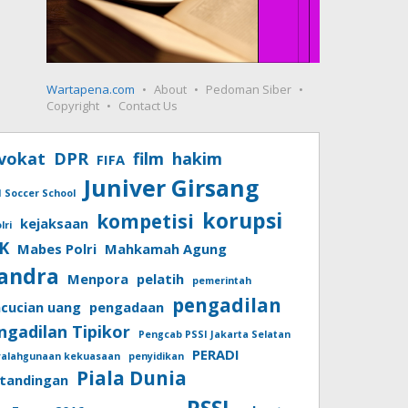
Wartapena.com
About
Pedoman Siber
Copyright
Contact Us
vokat
DPR
film
hakim
FIFA
Juniver Girsang
I Soccer School
korupsi
kompetisi
kejaksaan
lri
K
Mabes Polri
Mahkamah Agung
andra
Menpora
pelatih
pemerintah
pengadilan
cucian uang
pengadaan
ngadilan Tipikor
Pengcab PSSI Jakarta Selatan
PERADI
yalahgunaan kekuasaan
penyidikan
Piala Dunia
tandingan
PSSI