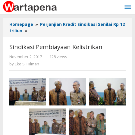
Skip
to
content
Homepage
»
Perjanjian Kredit Sindikasi Senilai Rp 12
triliun
»
Sindikasi
Pembiayaan
Kelistrikan
Sindikasi Pembiayaan Kelistrikan
November 2, 2017
by
-
128 views
Eko
by
Eko S. Hilman
S.
Hilman