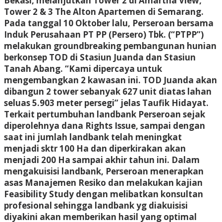
Bekasi, melanjutkan Tower 2 di Amartha View,
Tower 2 & 3 The Alton Apartemen di Semarang.
Pada tanggal 10 Oktober lalu, Perseroan bersama
Induk Perusahaan PT PP (Persero) Tbk. (“PTPP”)
melakukan groundbreaking pembangunan hunian
berkonsep TOD di Stasiun Juanda dan Stasiun
Tanah Abang. “Kami dipercaya untuk
mengembangkan 2 kawasan ini. TOD Juanda akan
dibangun 2 tower sebanyak 627 unit diatas lahan
seluas 5.903 meter persegi” jelas Taufik Hidayat.
Terkait pertumbuhan landbank Perseroan sejak
diperolehnya dana Rights Issue, sampai dengan
saat ini jumlah landbank telah meningkat
menjadi sktr 100 Ha dan diperkirakan akan
menjadi 200 Ha sampai akhir tahun ini. Dalam
mengakuisisi landbank, Perseroan menerapkan
asas Manajemen Resiko dan melakukan kajian
Feasibility Study dengan melibatkan konsultan
profesional sehingga landbank yg diakuisisi
diyakini akan memberikan hasil yang optimal