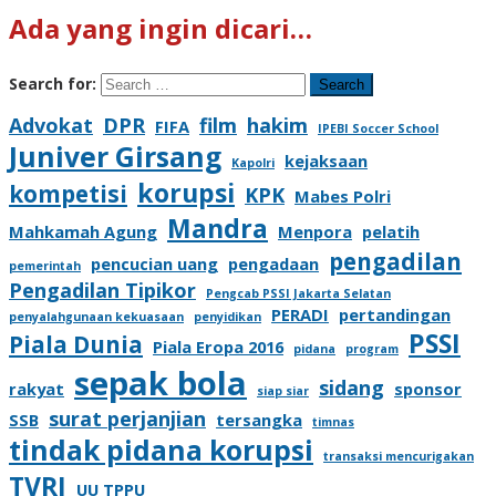
Ada yang ingin dicari…
Search for:
Advokat
DPR
film
hakim
FIFA
IPEBI Soccer School
Juniver Girsang
kejaksaan
Kapolri
korupsi
kompetisi
KPK
Mabes Polri
Mandra
Mahkamah Agung
Menpora
pelatih
pengadilan
pencucian uang
pengadaan
pemerintah
Pengadilan Tipikor
Pengcab PSSI Jakarta Selatan
PERADI
pertandingan
penyalahgunaan kekuasaan
penyidikan
PSSI
Piala Dunia
Piala Eropa 2016
pidana
program
sepak bola
sidang
rakyat
sponsor
siap siar
surat perjanjian
SSB
tersangka
timnas
tindak pidana korupsi
transaksi mencurigakan
TVRI
UU TPPU