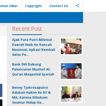
oman Siber
Copyright
Contact Us
Recent Post
BPD
Maluku
Ajak Para Putri Milenial
Malut
Daerah Naik Ke Kancah
Terbitkan
Nasional, Apkasi Kembali
Obligasi
Gelar Pe…
Rp
500
Bank DKI Dukung
Miliar
Peluncuran Mushaf Al-
Qur’an Maqashid Syariah
Benny Tjokrosaputro
Adukan Hakim Ke KY &
MA, Karena Dihukum
Seumur Hidup Ha…