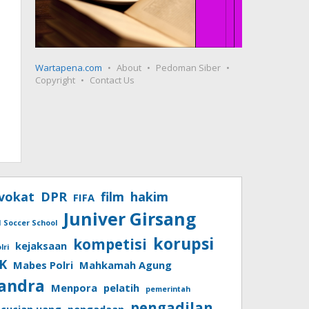
Wartapena.com
About
Pedoman Siber
Copyright
Contact Us
vokat
DPR
film
hakim
FIFA
Juniver Girsang
I Soccer School
korupsi
kompetisi
kejaksaan
lri
K
Mabes Polri
Mahkamah Agung
andra
Menpora
pelatih
pemerintah
pengadilan
cucian uang
pengadaan