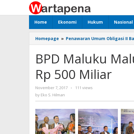
Skip
to
content
Home
Ekonomi
Hukum
Nasional
Homepage
»
Penawaran Umum Obligasi II Ban
BPD Maluku Malu
Rp 500 Miliar
November 7, 2017
by
-
111 views
Eko
by
Eko S. Hilman
S.
Hilman