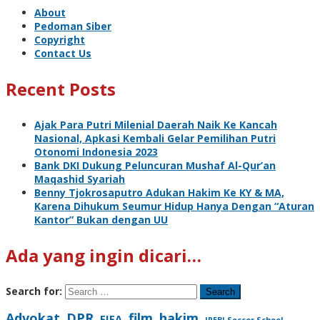
About
Pedoman Siber
Copyright
Contact Us
Recent Posts
Ajak Para Putri Milenial Daerah Naik Ke Kancah
Nasional, Apkasi Kembali Gelar Pemilihan Putri
Otonomi Indonesia 2023
Bank DKI Dukung Peluncuran Mushaf Al-Qur’an
Maqashid Syariah
Benny Tjokrosaputro Adukan Hakim Ke KY & MA,
Karena Dihukum Seumur Hidup Hanya Dengan “Aturan
Kantor” Bukan dengan UU
Ada yang ingin dicari…
Search for:
Advokat
DPR
film
hakim
FIFA
IPEBI Soccer School