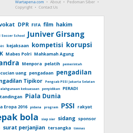
Wartapena.com
About
Pedoman Siber
Copyright
Contact Us
vokat
DPR
film
hakim
FIFA
Juniver Girsang
I Soccer School
korupsi
kompetisi
kejaksaan
lri
K
Mabes Polri
Mahkamah Agung
andra
Menpora
pelatih
pemerintah
pengadilan
cucian uang
pengadaan
ngadilan Tipikor
Pengcab PSSI Jakarta Selatan
PERADI
yalahgunaan kekuasaan
penyidikan
Piala Dunia
tandingan
PSSI
la Eropa 2016
rakyat
pidana
program
epak bola
sidang
sponsor
siap siar
surat perjanjian
B
tersangka
timnas