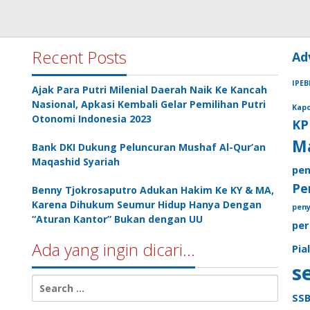
Recent Posts
Ad
IPEB
Ajak Para Putri Milenial Daerah Naik Ke Kancah
Nasional, Apkasi Kembali Gelar Pemilihan Putri
Kapo
Otonomi Indonesia 2023
KP
M
Bank DKI Dukung Peluncuran Mushaf Al-Qur’an
Maqashid Syariah
pen
Pe
Benny Tjokrosaputro Adukan Hakim Ke KY & MA,
Karena Dihukum Seumur Hidup Hanya Dengan
pen
“Aturan Kantor” Bukan dengan UU
per
Ada yang ingin dicari…
Pia
s
Search
for:
SS