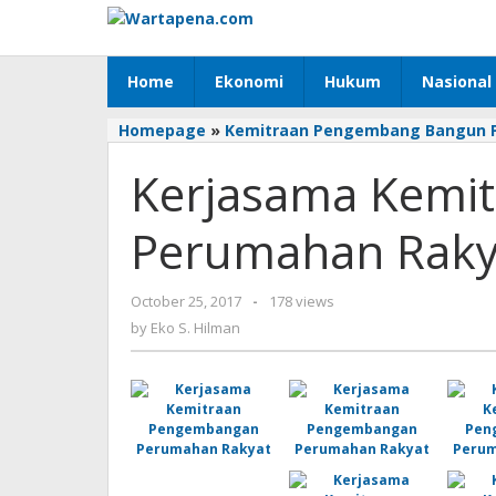
Skip
to
content
Home
Ekonomi
Hukum
Nasional
Homepage
»
Kemitraan Pengembang Bangun P
Kerjasama Kemi
Perumahan Raky
October 25, 2017
by
-
178 views
Eko
by
Eko S. Hilman
S.
Hilman