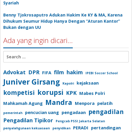
Syariah
Benny Tjokrosaputro Adukan Hakim Ke KY & MA, Karena
Dihukum Seumur Hidup Hanya Dengan “Aturan Kantor”
Bukan dengan UU
Ada yang ingin dicari…
Search
for:
Advokat
DPR
film
hakim
FIFA
IPEBI Soccer School
Juniver Girsang
kejaksaan
Kapolri
korupsi
kompetisi
KPK
Mabes Polri
Mandra
Mahkamah Agung
Menpora
pelatih
pengadilan
pencucian uang
pengadaan
pemerintah
Pengadilan Tipikor
Pengcab PSSI Jakarta Selatan
PERADI
pertandingan
penyalahgunaan kekuasaan
penyidikan