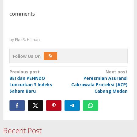
comments
by
Eko S. Hilman
Follow Us On
Post
Previous post
Next post
BEI dan PEFINDO
Peresmian Asuransi
navigation
Luncurkan 3 Indeks
Cakrawala Proteksi (ACP)
Saham Baru
Cabang Medan
Recent Post