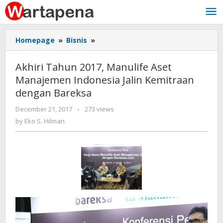
Skip
to
content
Homepage
»
Bisnis
»
Akhiri
Tahun
2017,
Akhiri Tahun 2017, Manulife Aset
Manulife
Manajemen Indonesia Jalin Kemitraan
Aset
dengan Bareksa
Manajemen
Indonesia
December 21, 2017
by
-
273 views
Jalin
Eko
by
Eko S. Hilman
Kemitraan
S.
dengan
Hilman
Bareksa