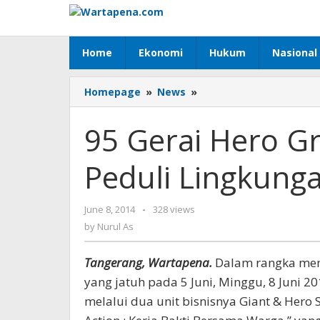
Skip
to
content
Home
Ekonomi
Hukum
Nasional
Homepage
»
News
»
95
Gerai
Hero
95 Gerai Hero G
Group
Lakukan
Peduli Lingkung
Aksi
Peduli
Lingkungan
June 8, 2014
by
-
328 views
Nurul
by
Nurul As
As
Tangerang, Wartapena.
Dalam rangka mem
yang jatuh pada 5 Juni, Minggu, 8 Juni 
melalui dua unit bisnisnya Giant & Her