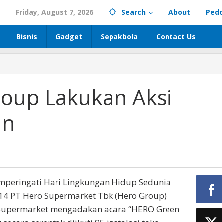
Friday, August 7, 2026
Search
About
Ped
Bisnis
Gadget
Sepakbola
Contact Us
roup Lakukan Aksi
an
peringati Hari Lingkungan Hidup Sedunia
2014 PT Hero Supermarket Tbk (Hero Group)
o Supermarket mengadakan acara “HERO Green