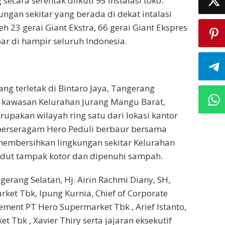
secara serentak diikuti 95 instalasi toko.
ngan sekitar yang berada di dekat intalasi
eh 23 gerai Giant Ekstra, 66 gerai Giant Ekspres
ar di hampir seluruh Indonesia.
ng terletak di Bintaro Jaya, Tangerang
i kawasan Kelurahan Jurang Mangu Barat,
upakan wilayah ring satu dari lokasi kantor
berseragam Hero Peduli berbaur bersama
membersihkan lingkungan sekitar Kelurahan
udut tampak kotor dan dipenuhi sampah.
ngerang Selatan, Hj. Airin Rachmi Diany, SH,
ket Tbk, Ipung Kurnia, Chief of Corporate
gement PT Hero Supermarket Tbk , Arief Istanto,
t Tbk , Xavier Thiry serta jajaran eksekutif