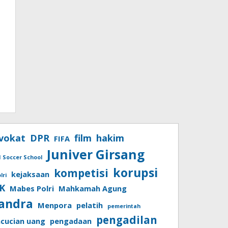
vokat
DPR
film
hakim
FIFA
Juniver Girsang
I Soccer School
korupsi
kompetisi
kejaksaan
lri
K
Mabes Polri
Mahkamah Agung
andra
Menpora
pelatih
pemerintah
pengadilan
cucian uang
pengadaan