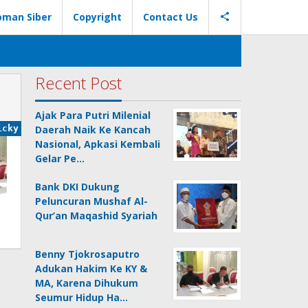
oman Siber
Copyright
Contact Us
Recent Post
Ajak Para Putri Milenial
icky
Daerah Naik Ke Kancah
Nasional, Apkasi Kembali
Gelar Pe…
Bank DKI Dukung
Peluncuran Mushaf Al-
Qur’an Maqashid Syariah
Benny Tjokrosaputro
Adukan Hakim Ke KY &
MA, Karena Dihukum
Seumur Hidup Ha…