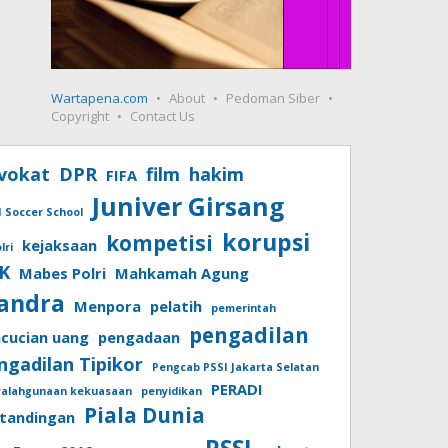
Wartapena.com
About
Pedoman Siber
Copyright
Contact Us
vokat
DPR
film
hakim
FIFA
Juniver Girsang
I Soccer School
korupsi
kompetisi
kejaksaan
lri
K
Mabes Polri
Mahkamah Agung
andra
Menpora
pelatih
pemerintah
pengadilan
cucian uang
pengadaan
ngadilan Tipikor
Pengcab PSSI Jakarta Selatan
PERADI
yalahgunaan kekuasaan
penyidikan
Piala Dunia
tandingan
PSSI