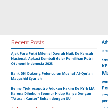
Recent Posts
Ad
IPEB
Ajak Para Putri Milenial Daerah Naik Ke Kancah
Nasional, Apkasi Kembali Gelar Pemilihan Putri
Kapo
Otonomi Indonesia 2023
KP
M
Bank DKI Dukung Peluncuran Mushaf Al-Qur’an
Maqashid Syariah
pen
Pe
Benny Tjokrosaputro Adukan Hakim Ke KY & MA,
Karena Dihukum Seumur Hidup Hanya Dengan
pen
“Aturan Kantor” Bukan dengan UU
per