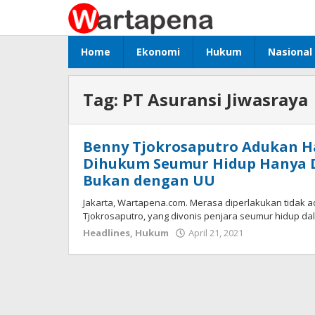
Skip
to
content
Home
Ekonomi
Hukum
Nasional
Tag:
PT Asuransi Jiwasraya
Benny Tjokrosaputro Adukan H
Dihukum Seumur Hidup Hanya 
Bukan dengan UU
Jakarta, Wartapena.com. Merasa diperlakukan tidak ad
Tjokrosaputro, yang divonis penjara seumur hidup da
Headlines
,
Hukum
April 21, 2021
by
Hento
Ksatria