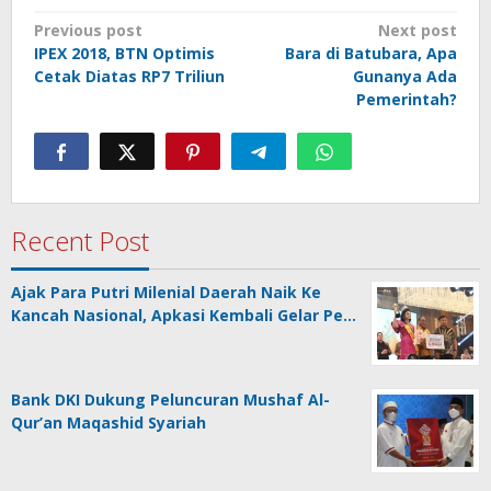
Post
Previous post
Next post
IPEX 2018, BTN Optimis
Bara di Batubara, Apa
navigation
Cetak Diatas RP7 Triliun
Gunanya Ada
Pemerintah?
Recent Post
Ajak Para Putri Milenial Daerah Naik Ke
Kancah Nasional, Apkasi Kembali Gelar Pe…
Bank DKI Dukung Peluncuran Mushaf Al-
Qur’an Maqashid Syariah