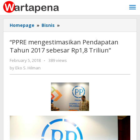
Skip
to
content
Homepage
»
Bisnis
»
“PPRE
mengestimasikan
Pendapatan
“PPRE mengestimasikan Pendapatan
Tahun
Tahun 2017 sebesar Rp1,8 Triliun”
2017
sebesar
February 5, 2018
by
-
389 views
Rp1,8
Eko
by
Eko S. Hilman
Triliun”
S.
Hilman