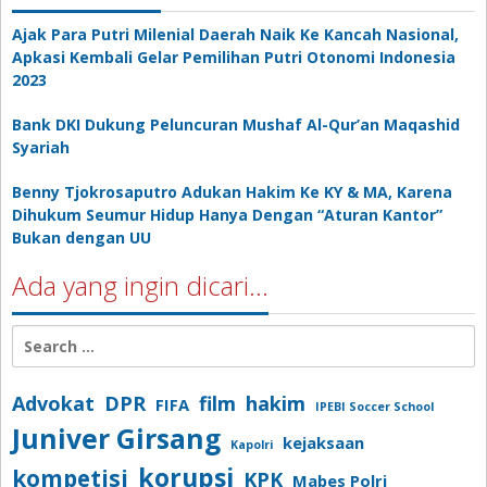
Ajak Para Putri Milenial Daerah Naik Ke Kancah Nasional,
Apkasi Kembali Gelar Pemilihan Putri Otonomi Indonesia
2023
Bank DKI Dukung Peluncuran Mushaf Al-Qur’an Maqashid
Syariah
Benny Tjokrosaputro Adukan Hakim Ke KY & MA, Karena
Dihukum Seumur Hidup Hanya Dengan “Aturan Kantor”
Bukan dengan UU
Ada yang ingin dicari…
Search
for:
Advokat
DPR
film
hakim
FIFA
IPEBI Soccer School
Juniver Girsang
kejaksaan
Kapolri
korupsi
kompetisi
KPK
Mabes Polri