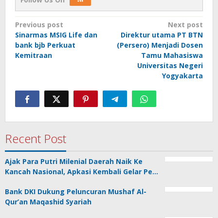
Post
Previous post
Next post
Sinarmas MSIG Life dan
Direktur utama PT BTN
navigation
bank bjb Perkuat
(Persero) Menjadi Dosen
Kemitraan
Tamu Mahasiswa
Universitas Negeri
Yogyakarta
Recent Post
Ajak Para Putri Milenial Daerah Naik Ke
Kancah Nasional, Apkasi Kembali Gelar Pe…
Bank DKI Dukung Peluncuran Mushaf Al-
Qur’an Maqashid Syariah