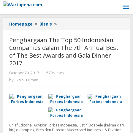
Skip
to
content
Homepage
»
Bisnis
»
Penghargaan
The
Top
Penghargaan The Top 50 Indonesian
50
Companies dalam The 7th Annual Best
Indonesian
of The Best Awards and Gala Dinner
Companies
dalam
2017
The
October 20, 2017
by
-
579 views
7th
Eko
by
Eko S. Hilman
Annual
S.
Best
Hilman
of
The
Best
Awards
and
Gala
Chief Editorial Advisor Forbes Indonesia, Justin Doebele (kelima dari
Dinner
kiri) didampingi Presiden Director Mastercard Indonesia & Division