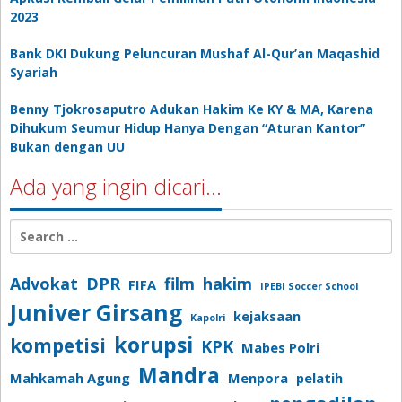
2023
Bank DKI Dukung Peluncuran Mushaf Al-Qur’an Maqashid
Syariah
Benny Tjokrosaputro Adukan Hakim Ke KY & MA, Karena
Dihukum Seumur Hidup Hanya Dengan “Aturan Kantor”
Bukan dengan UU
Ada yang ingin dicari…
Search
for:
Advokat
DPR
film
hakim
FIFA
IPEBI Soccer School
Juniver Girsang
kejaksaan
Kapolri
korupsi
kompetisi
KPK
Mabes Polri
Mandra
Mahkamah Agung
Menpora
pelatih