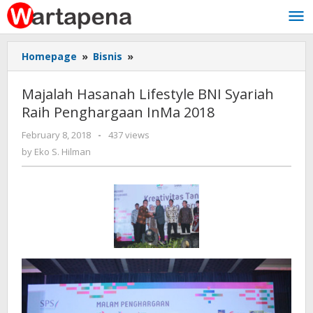
Skip
to
content
Homepage
»
Bisnis
»
Majalah
Hasanah
Lifestyle
Majalah Hasanah Lifestyle BNI Syariah
BNI
Raih Penghargaan InMa 2018
Syariah
Raih
February 8, 2018
by
-
437 views
Penghargaan
Eko
by
Eko S. Hilman
InMa
S.
2018
Hilman